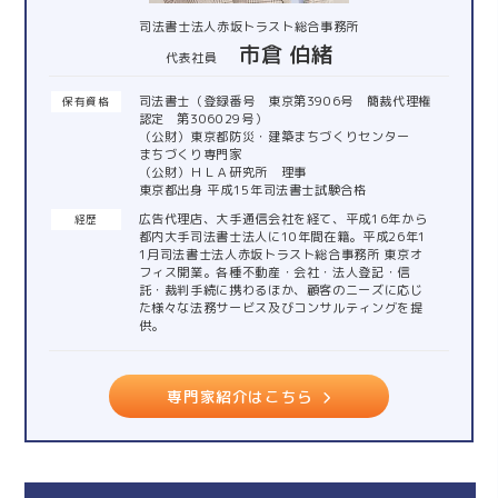
司法書士法人赤坂トラスト総合事務所
市倉 伯緒
代表社員
司法書士（登録番号 東京第3906号 簡裁代理権
保有資格
認定 第306029号）
（公財）東京都防災・建築まちづくりセンター
まちづくり専門家
（公財）ＨＬＡ研究所 理事
東京都出身 平成15年司法書士試験合格
広告代理店、大手通信会社を経て、平成16年から
経歴
都内大手司法書士法人に10年間在籍。平成26年1
1月司法書士法人赤坂トラスト総合事務所 東京オ
フィス開業。各種不動産・会社・法人登記・信
託・裁判手続に携わるほか、顧客のニーズに応じ
た様々な法務サービス及びコンサルティングを提
供。
専門家紹介はこちら