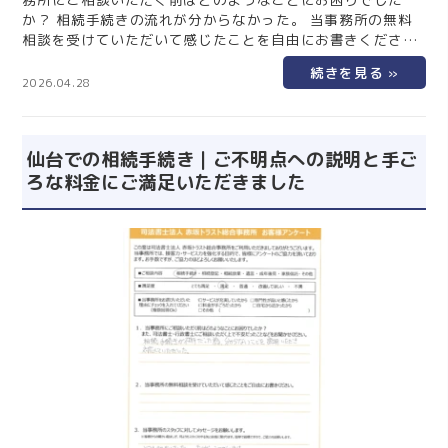
か？ 相続手続きの流れが分からなかった。 当事務所の無料
相談を受けていただいて感じたことを自由にお書きくださ
い。 安心してお任せできました。 不安なこと、質問はなん
でも受け答えして下さいました。 当事務所のスタッフに対し
2026.04.28
てメッセージをお願いします。 この度はお手続きありがとう
ございました。 くれぐれも皆様お身体にお気をつけてお過ご
し下さい。 仙台の相続手続きは仙台相続なんでも相談室にお
仙台での相続手続き｜ご不明点への説明と手ご
任せください！ …
ろな料金にご満足いただきました