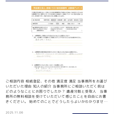
ご相談内容 相続登記、その他 満足度 満足 当事務所をお選び
いただいた理由 知人の紹介 当事務所にご相談いただく前は
どのようなことにお困りでしたか？ 遺産分割と受取人 当事
務所の無料相談を受けていただいて感じたことを自由にお書
きください。 始めてのことでどうしたらよいかわかりません
でしたが、ご相談にのっていただき決めることができまし
た。 当事務所のスタッフに対してメッセージをお願いしま
2025.11.06