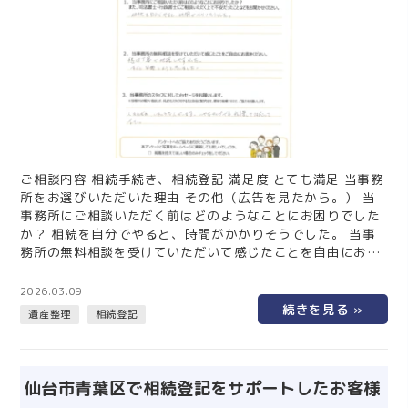
ご相談内容 相続手続き、相続登記 満足度 とても満足 当事務
所をお選びいただいた理由 その他（広告を見たから。） 当
事務所にご相談いただく前はどのようなことにお困りでした
か？ 相続を自分でやると、時間がかかりそうでした。 当事
務所の無料相談を受けていただいて感じたことを自由にお書
きください。 懇切丁寧で把握しやすかった。 すぐに依頼し
ようと思いました。 当事務所のスタッフに対してメッセージ
2026.03.09
をお願いします。 人それぞれ、いろんな人がいます。 いや
遺産整理
相続登記
なタイプでも我慢して対応して下さい。 仙台の相続手続きは
仙台相続なんでも相談室にお任せください！ 遺産分割や相続
登記など、…
仙台市青葉区で相続登記をサポートしたお客様