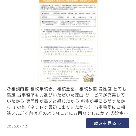
ご相談内容 相続手続き、相続登記、相続放棄 満足度 とても
満足 当事務所をお選びいただいた理由 サービスが充実して
いたから 専門性が高いと感じたから 料金が手ごろだったか
ら その他（ネットで最初に出ていたから） 当事務所にご相
談いただく前はどのようなことにお困りでしたか？ ①貯金が
おろせなくなった。自分で解決しようとしたが無理だった。
②農地の相続が必要になったが、どうすれば良いか、全くわ
2026.07.13
からなかった。 上記の解決のための費用はどのくらいになる