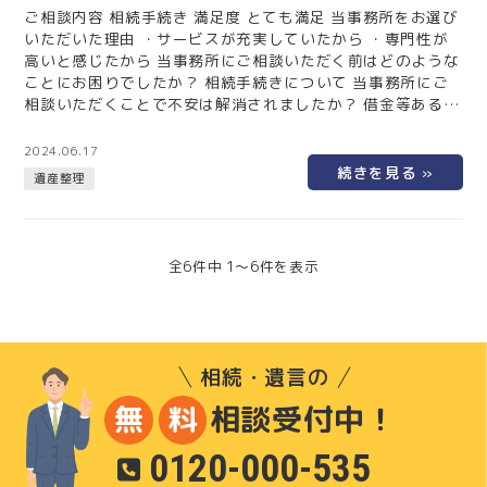
ご相談内容 相続手続き 満足度 とても満足 当事務所をお選び
いただいた理由 ・サービスが充実していたから ・専門性が
高いと感じたから 当事務所にご相談いただく前はどのような
ことにお困りでしたか？ 相続手続きについて 当事務所にご
相談いただくことで不安は解消されましたか？ 借金等あるの
ではないかと相続後に不安だったのが解消されてほっとしま
した。 また、相続した不動産をスムーズに売買できて助かり
2024.06.17
ました。 あなたと同じ様な悩みを抱えている方の中で、一人
遺産整理
で悩み続けている方も沢山いらっしゃいます。その様な方に
メッセージをいただけますでしょうか？ 債務整理や相続で困
っている方がい…
全6件中 1〜6件を表示
相続・遺言の
相談受付中！
無
料
0120-000-535