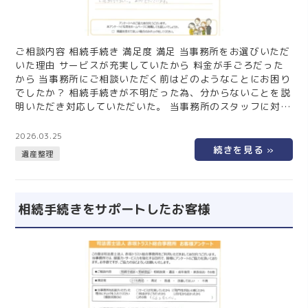
ご相談内容 相続手続き 満足度 満足 当事務所をお選びいただ
いた理由 サービスが充実していたから 料金が手ごろだった
から 当事務所にご相談いただく前はどのようなことにお困り
でしたか？ 相続手続きが不明だった為、分からないことを説
明いただき対応していただいた。 当事務所のスタッフに対し
てメッセージをお願いします。 とても助かりました。ありが
とうございます。 仙台の相続手続きは仙台相続なんでも相談
2026.03.25
室にお任せください！ 遺産分割や相続登記など、複雑な相続
遺産整理
手続きを仙台相続なんでも相談室が迅速・丁寧にサポート。
初回相談は無料、相続の相談件数が1,000以上の専門家があ
なたのお…
相続手続きをサポートしたお客様